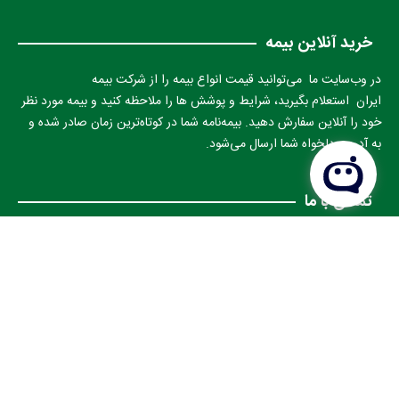
خرید آنلاین بیمه
در وب‌سایت ما می‌توانید قیمت انواع بیمه را از شرکت بیمه
ایران استعلام بگیرید، شرایط و پوشش ها را ملاحظه کنید و بیمه مورد نظر
خود را آنلاین سفارش دهید. بیمه‌نامه شما در کوتاه‌ترین زمان صادر شده و
به آدرس دلخواه شما ارسال می‌شود.
تماس با ما
09143580157
04533612200
otobime36423@yahoo.com
بزگراه شهدا چهار راه ججین به سمت میدان بعثت