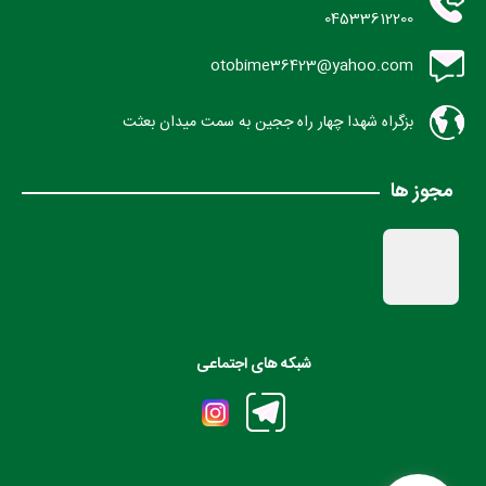
04533612200
otobime36423@yahoo.com
بزگراه شهدا چهار راه ججین به سمت میدان بعثت
مجوز ها
شبکه های اجتماعی