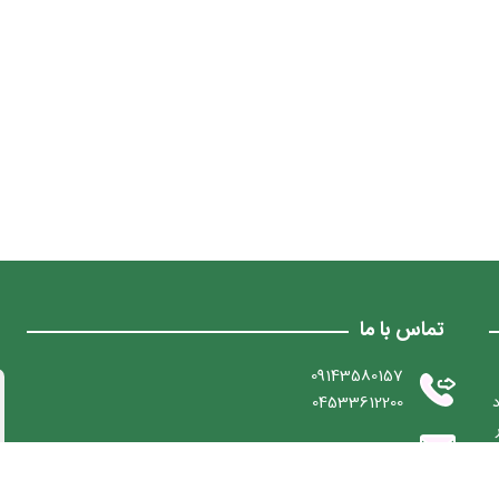
تماس با ما
09143580157
د
04533612200
otobime36423@yahoo.com